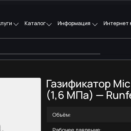
слуги
слуги
Каталог
Каталог
Информация
Информация
Интернет 
Интернет 
Газификатор Mic
(1,6 МПа) — Runf
Объём:
Рабочее давление: