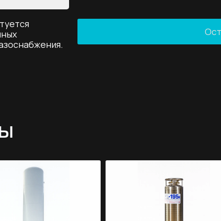
туется
Ост
нных
азоснабжения.
ры