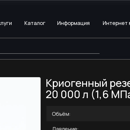
слуги
слуги
Каталог
Каталог
Информация
Информация
Интернет 
Интернет 
Криогенный резе
20 000 л (1,6 М
Объём:
Давление: