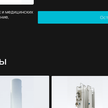
х и медицинских
ние,
Ост
ры