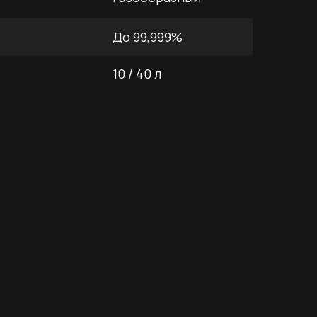
До 99,999%
10 / 40 л
ота