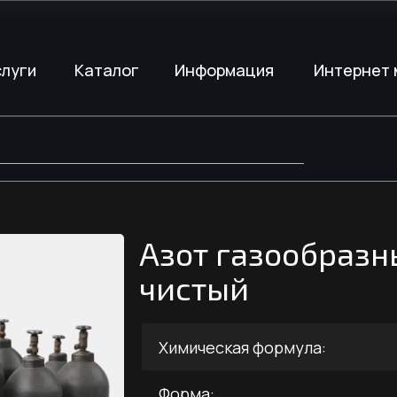
слуги
слуги
Каталог
Каталог
Информация
Информация
Интернет 
Интернет 
Азот газообраз
чистый
Химическая формула:
Форма: