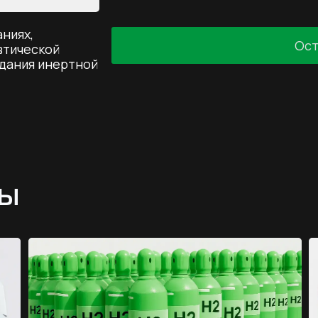
чистая
ниях,
Ост
втической
Оставить заявку
дания инертной
ры