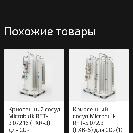
Криогенная
Криоцилиндр
ёмкость 3000 л
вертикальный
Microbulk (3,45
DPL450-195-2.01
МПа) CCK
(поплавок)
Оставить заявку
Оставить заявку
Подробнее
Подробнее
Смотреть каталог
Есть вопросы или хотите
получить консультацию?