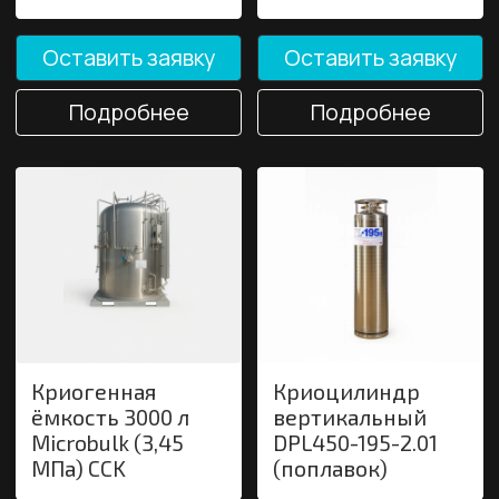
Нажимая на кнопку вы соглашаетесь с политикой
конфиденциальности
Отправить
Контактная информация:
Применая:
+7 (800) 201-91-01
Отдел газосвароч.
+7 (980) 916-81-61
обор-я:
420051, Республика Татарстан; Казань;
Автосервисная, 6;