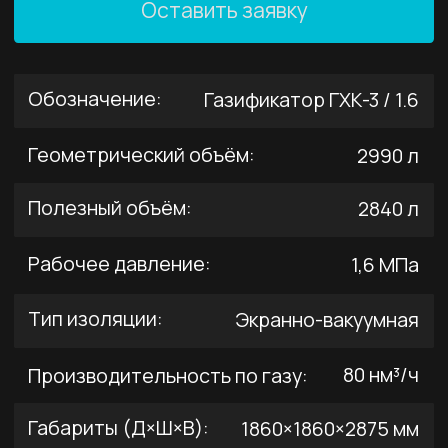
80 нм³/ч
Производительность по газу:
Габариты (Д×Ш×В):
1860×1860×2875 мм
≤3177 кг
Масса (порожн.)
Арматура:
CCK
20 лет
Расчётный срок службы:
Микробалк предназначен для хранения
и газификации LO₂/LN₂/LAr с подъёмом
давления в испарителе за счёт
теплообмена с воздухом — без
принудительного источника тепла.
Позволяет снизить расходы и повысить
безопасность по сравнению с баллонами
высокого давления.