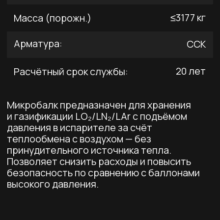
Похожие товары
Криогенный сосуд
Криогенный
Microbulk RFT-
сосуд Microbulk
3.0/2.16 (ГХК-3)
RFT-5.0/2.3
для CO₂
(ГХК-5) для CO₂ (1)
Оставить заявку
Оставить заявку
Подробнее
Подробнее